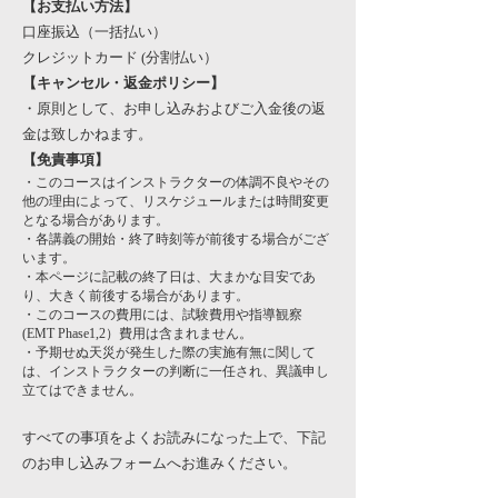
【お支払い方法】
口座振込（一括払い）
クレジットカード (分割払い）
【キャンセル・返金ポリシー】
・原則として、お申し込みおよびご入金後の返
金は致しかねます。
【免責事項】
・このコースはインストラクターの体調不良やその
他の理由によって、リスケジュールまたは時間変更
となる場合があります。
・各講義の開始・終了時刻等が前後する場合がござ
います。
・本ページに記載の終了日は、大まかな目安であ
り、大きく前後する場合があります。
・このコースの費用には、試験費用や指導観察
(EMT Phase1,2）費用は含まれません。
・予期せぬ天災が発生した際の実施有無に関して
は、インストラクターの判断に一任され、異議申し
立てはできません。
すべての事項をよくお読みになった上で、下記
のお申し込みフォームへお進みください。